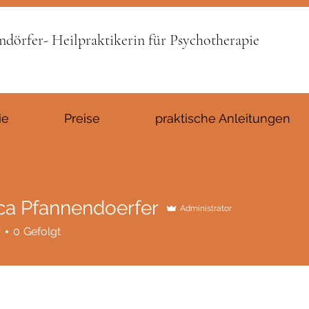
ndörfer- Heilpraktikerin für Psychotherapie
ie
Preise
praktische Anleitungen
ca Pfannendoerfer
Administrator
r
0
Gefolgt