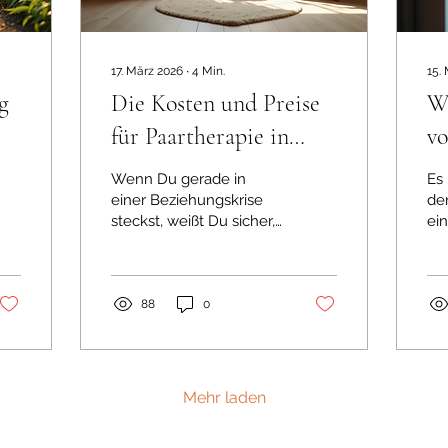
17. März 2026
∙
4
Min.
15.
g
Die Kosten und Preise
W
für Paartherapie in
v
Deutschland – Ein
de
Wenn Du gerade in
Es 
persönlicher Einblick
Be
einer Beziehungskrise
de
steckst, weißt Du sicher,
ei
wie belastend das sein
Vie
kann. Manchmal fühlt es
Gef
sich an, als würde man
Ve
allein nicht mehr
im
88
0
weiterkommen. Genau
ob
hier kann eine
lä
Paartherapie helfen – sie
mö
bietet Raum, um
po
Mehr laden
gemeinsam an den
Be
Herausforderungen zu
(P