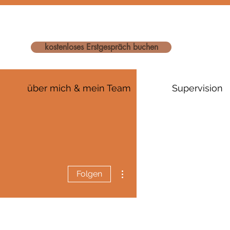
kostenloses Erstgespräch buchen
über mich & mein Team
Supervision
Weitere Optionen
Folgen