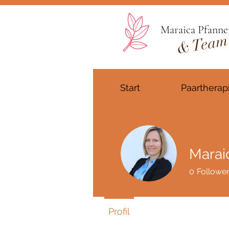
Maraica Pfanne
& Team
Start
Paartherap
Marai
0
Followe
Profil