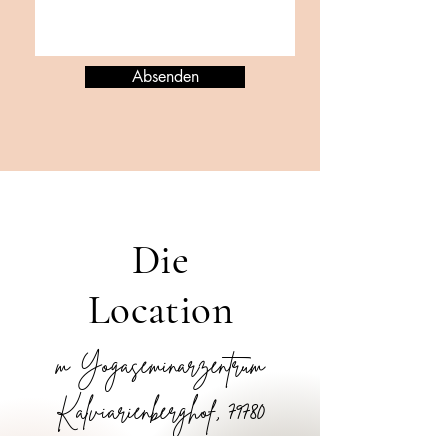
Absenden
Die
Location
m Yogaseminarzentrum
Kalviarienberghof, 79780